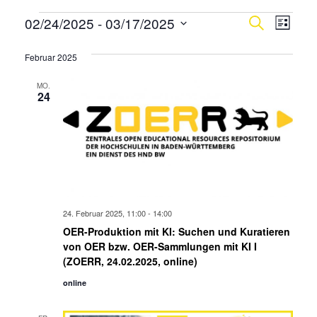
Veranstaltungen
Verans
Vera
02/24/2025
 - 
03/17/2025
Suche
Liste
Ansi
Suche
Datum
Navi
wählen.
Februar 2025
und
Ansicht
MO.
24
Navigat
24. Februar 2025, 11:00
-
14:00
OER-Produktion mit KI: Suchen und Kuratieren
von OER bzw. OER-Sammlungen mit KI I
(ZOERR, 24.02.2025, online)
online