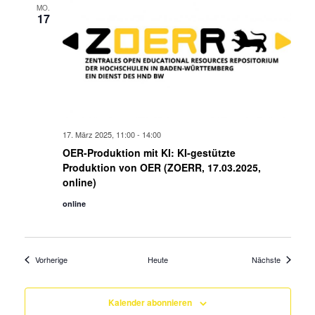
MO.
17
17. März 2025, 11:00
-
14:00
OER-Produktion mit KI: KI-gestützte
Produktion von OER (ZOERR, 17.03.2025,
online)
online
Veranstaltungen
Veranstal
Vorherige
Heute
Nächste
Kalender abonnieren