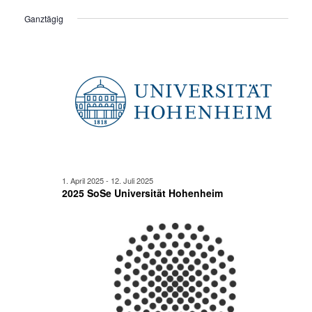
Ansi
für
Suche
Datum
Ganztägig
Navi
wählen.
9.
und
Juni
Ansicht
2025
Navigat
1. April 2025
-
12. Juli 2025
2025 SoSe Universität Hohenheim