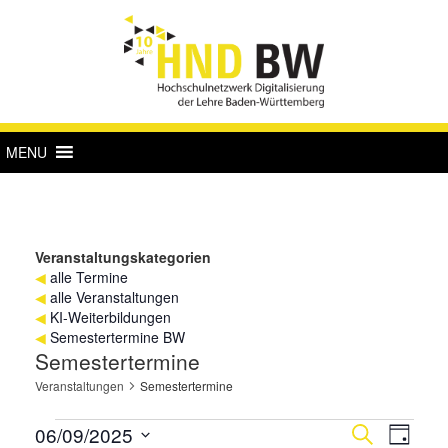
MENU
Veranstaltungskategorien
◀
alle Termine
◀
alle Veranstaltungen
◀
KI-Weiterbildungen
◀
Semestertermine BW
Semestertermine
Veranstaltungen
Semestertermine
Veranstaltungen
Verans
Vera
06/09/2025
Suche
Tag