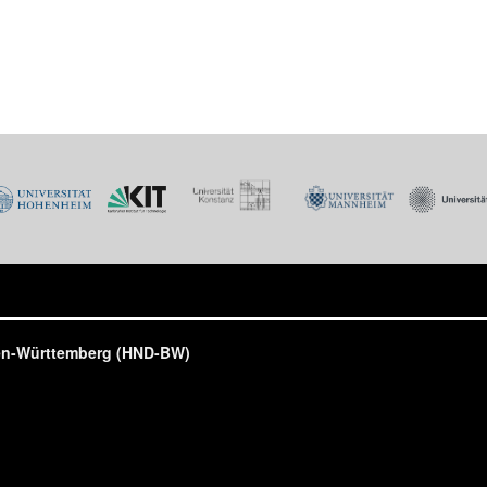
den-Württemberg (HND-BW)