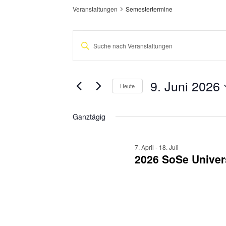
Veranstaltungen
Semestertermine
Veranstaltungen
Veranstaltungen
Bitte
für
Suche
Schlüsselwort
eingeben.
9.
und
Suche
nach
9. Juni 2026
Juni
Ansichten,
Heute
Veranstaltungen
2026
Navigation
Datum
Schlüsselwort.
wählen.
Ganztägig
7. April
-
18. Juli
2026 SoSe Univer