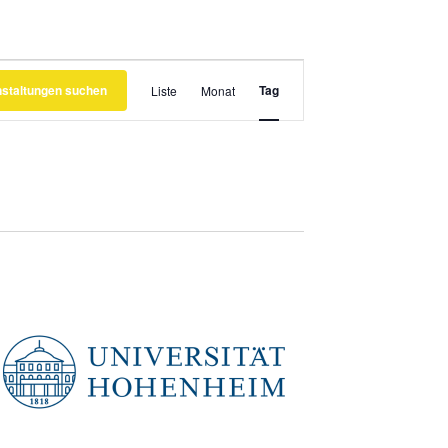
Veranstaltung
nstaltungen suchen
Ansichten-
Tag
Liste
Monat
Navigation