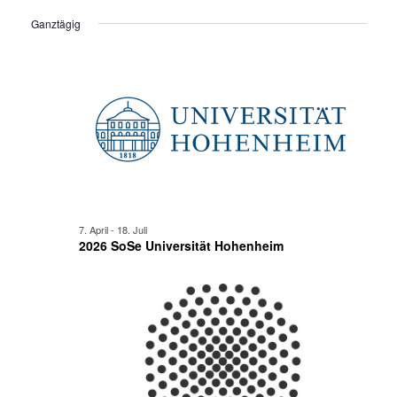
Ansi
für
Suche
Datum
Ganztägig
Navi
wählen.
14.
und
Juni
Ansicht
2026
Navigat
7. April
-
18. Juli
2026 SoSe Universität Hohenheim