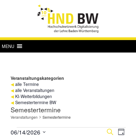
MENU
Veranstaltungskategorien
◀
alle Termine
◀
alle Veranstaltungen
◀
KI-Weiterbildungen
◀
Semestertermine BW
Semestertermine
Veranstaltungen
Semestertermine
Veranstaltungen
Verans
Vera
06/14/2026
Suche
Tag