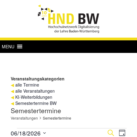
MENU
Veranstaltungskategorien
◀
alle Termine
◀
alle Veranstaltungen
◀
KI-Weiterbildungen
◀
Semestertermine BW
Semestertermine
Veranstaltungen
Semestertermine
Veranstaltungen
Verans
Vera
06/18/2026
Suche
Tag