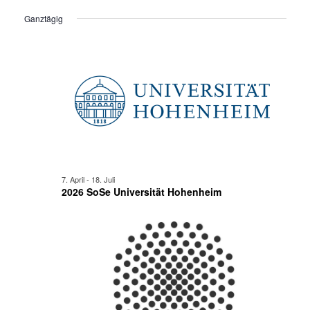
Ansi
für
Suche
Datum
Ganztägig
Navi
wählen.
18.
und
Juni
Ansicht
2026
Navigat
7. April
-
18. Juli
2026 SoSe Universität Hohenheim