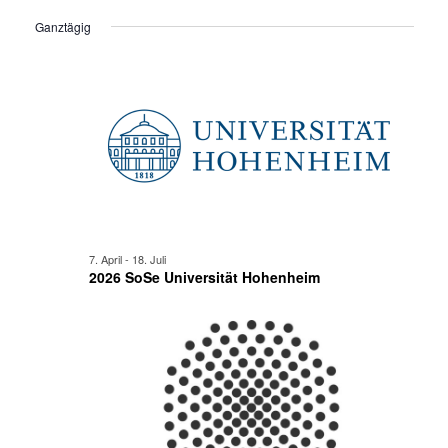
Ansi
für
Suche
Datum
Ganztägig
Navi
wählen.
2.
und
Juli
Ansicht
2026
Navigat
7. April
-
18. Juli
2026 SoSe Universität Hohenheim