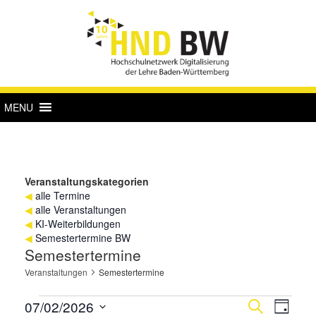
MENU
Veranstaltungskategorien
◀
alle Termine
◀
alle Veranstaltungen
◀
KI-Weiterbildungen
◀
Semestertermine BW
Semestertermine
Veranstaltungen
Semestertermine
Veranstaltungen
Verans
Vera
07/02/2026
Suche
Tag