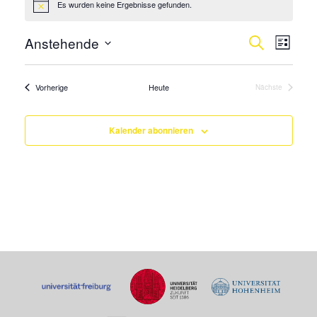
Es wurden keine Ergebnisse gefunden.
Hinweis
Verans
Vera
Anstehende
Suche
Liste
Ansi
Suche
Datum
Navi
wählen.
und
Veranstaltungen
Vorherige
Heute
Nächste
Veranstaltung
Ansicht
Navigat
Kalender abonnieren