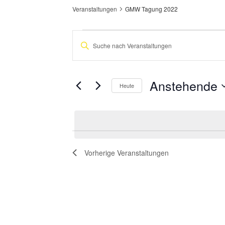
Veranstaltungen
GMW Tagung 2022
Veranstaltungen
Veranstaltungen
Bitte
Suche
Schlüsselwort
eingeben.
und
Suche
nach
Anstehende
Ansichten,
Heute
Veranstaltungen
Navigation
Datum
Schlüsselwort.
wählen.
Vorherige
Veranstaltungen