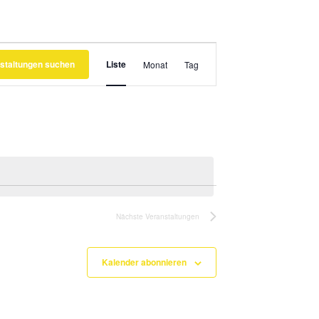
Veranstaltung
staltungen suchen
Liste
Ansichten-
Monat
Tag
Navigation
Nächste
Veranstaltungen
Kalender abonnieren