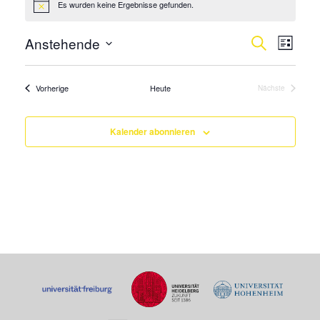
Es wurden keine Ergebnisse gefunden.
Hinweis
Verans
Vera
Anstehende
Suche
Liste
Ansi
Suche
Datum
Navi
wählen.
und
Veranstaltungen
Vorherige
Heute
Nächste
Veranstaltung
Ansicht
Navigat
Kalender abonnieren