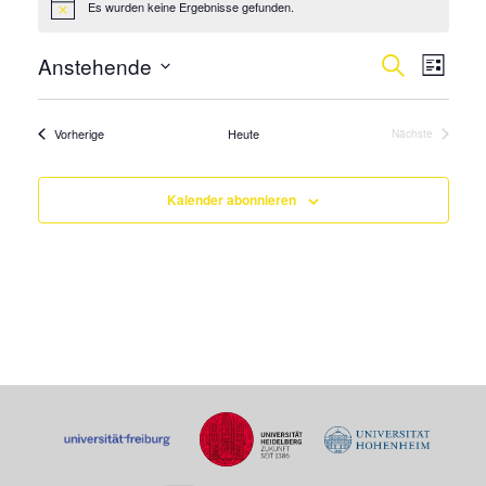
Es wurden keine Ergebnisse gefunden.
Hinweis
Verans
Vera
Anstehende
Suche
Liste
Ansi
Suche
Datum
Navi
wählen.
und
Veranstaltungen
Vorherige
Heute
Nächste
Veranstaltung
Ansicht
Navigat
Kalender abonnieren