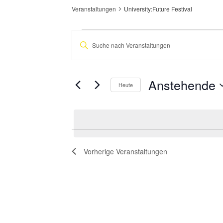
Veranstaltungen
University:Future Festival
Veranstaltungen
Veranstaltungen
Bitte
Suche
Schlüsselwort
eingeben.
und
Suche
nach
Anstehende
Ansichten,
Heute
Veranstaltungen
Navigation
Datum
Schlüsselwort.
wählen.
Vorherige
Veranstaltungen