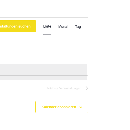
Veranstaltung
staltungen suchen
Liste
Ansichten-
Monat
Tag
Navigation
Nächste
Veranstaltungen
Kalender abonnieren