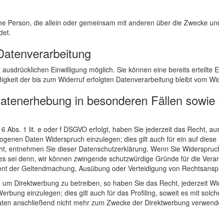
stische Person, die allein oder gemeinsam mit anderen über die Zwecke 
det.
 Datenverarbeitung
ausdrücklichen Einwilligung möglich. Sie können eine bereits erteilte Ei
igkeit der bis zum Widerruf erfolgten Datenverarbeitung bleibt vom Wi
atenerhebung in besonderen Fällen sowie 
 Abs. 1 lit. e oder f DSGVO erfolgt, haben Sie jederzeit das Recht, au
genen Daten Widerspruch einzulegen; dies gilt auch für ein auf diese B
ht, entnehmen Sie dieser Datenschutzerklärung. Wenn Sie Widerspruch 
s sei denn, wir können zwingende schutzwürdige Gründe für die Verarb
dient der Geltendmachung, Ausübung oder Verteidigung von Rechtsansp
um Direktwerbung zu betreiben, so haben Sie das Recht, jederzeit Wid
ung einzulegen; dies gilt auch für das Profiling, soweit es mit solch
ten anschließend nicht mehr zum Zwecke der Direktwerbung verwende