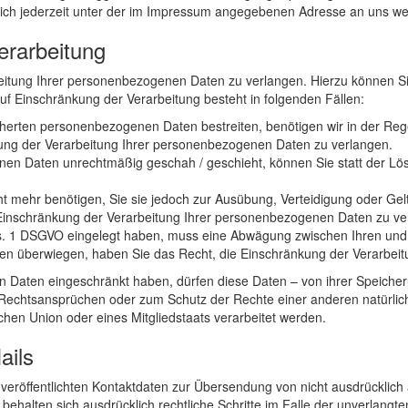
h jederzeit unter der im Impressum angegebenen Adresse an uns w
erarbeitung
eitung Ihrer personenbezogenen Daten zu verlangen. Hierzu können Sie
 Einschränkung der Verarbeitung besteht in folgenden Fällen:
icherten personenbezogenen Daten bestreiten, benötigen wir in der Rege
ung der Verarbeitung Ihrer personenbezogenen Daten zu verlangen.
en Daten unrechtmäßig geschah / geschieht, können Sie statt der Lö
t mehr benötigen, Sie sie jedoch zur Ausübung, Verteidigung oder G
 Einschränkung der Verarbeitung Ihrer personenbezogenen Daten zu ve
bs. 1 DSGVO eingelegt haben, muss eine Abwägung zwischen Ihren un
ssen überwiegen, haben Sie das Recht, die Einschränkung der Verarbe
 Daten eingeschränkt haben, dürfen diese Daten – von ihrer Speicheru
echtsansprüchen oder zum Schutz der Rechte einer anderen natürlich
schen Union oder eines Mitgliedstaats verarbeitet werden.
ails
eröffentlichten Kontaktdaten zur Übersendung von nicht ausdrücklich
n behalten sich ausdrücklich rechtliche Schritte im Falle der unverla