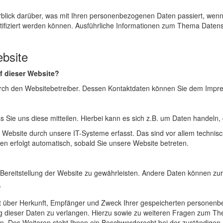
rblick darüber, was mit Ihren personenbezogenen Daten passiert, we
entifiziert werden können. Ausführliche Informationen zum Thema Date
bsite
uf dieser Website?
durch den Websitebetreiber. Dessen Kontaktdaten können Sie dem Imp
ie uns diese mitteilen. Hierbei kann es sich z.B. um Daten handeln, d
ebsite durch unsere IT-Systeme erfasst. Das sind vor allem technisch
ten erfolgt automatisch, sobald Sie unsere Website betreten.
ie Bereitstellung der Website zu gewährleisten. Andere Daten können z
?
nft über Herkunft, Empfänger und Zweck Ihrer gespeicherten persone
g dieser Daten zu verlangen. Hierzu sowie zu weiteren Fragen zum Th
Des Weiteren steht Ihnen ein Beschwerderecht bei der zuständigen 