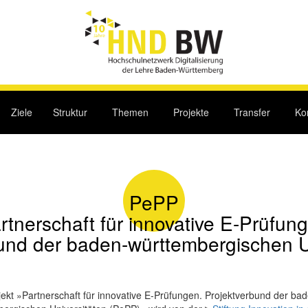
Ziele
Struktur
Themen
Projekte
Transfer
Ko
PePP
rtnerschaft für innovative E-Prüfun
und der baden-württembergischen U
ekt »Partnerschaft für innovative E-Prüfungen. Projektverbund der bad