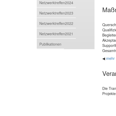
Netzwerktreffen2024
Maß
Netzwerktreffen2023
Netzwerktreffen2022
Querschn
Qualifi
Netzwerktreffen2021
Begleite
Akzeptan
Publikationen
Support
Gesamtv
◀
mehr
Vera
Die Tran
Projekte