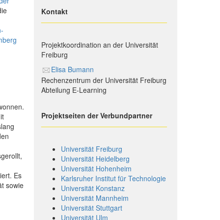
 der
die
Kontakt
________________________________
-
mberg
Projektkoordination an der Universität
Freiburg
Elisa Bumann
Rechenzentrum der Universität Freiburg
Abteilung E-Learning
wonnen.
Projektseiten der Verbundpartner
it
________________________________
slang
den
Universität Freiburg
gerollt,
Universität Heidelberg
Universität Hohenheim
ert. Es
Karlsruher Institut für Technologie
ät sowie
Universität Konstanz
Universität Mannheim
Universität Stuttgart
Universität Ulm