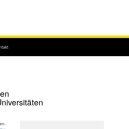
ntakt
gen
niversitäten
en-