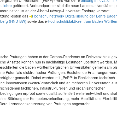
bergischen Universitäten (PePP)« wird von der
▶
Stiftung Innovation in
ullehre
gefördert. Verbundpartner sind die neun Landesuniversitäten; 
ordination ist an der Albert-Ludwigs-Universität Freiburg verortet.
tzung leisten das
◀
Hochschulnetzwerk Digitalisierung der Lehre Baden
mberg (HND-BW)
sowie das
▶
Hochschuldidaktikzentrum Baden-Württe
nische Prüfungen haben in der Corona-Pandemie an Relevanz hinzuge
iche Ansätze können nun in nachhaltige Lösungen überführt werden. M
erschließen die baden-württembergischen Universitäten gemeinsam bi
zte Potentiale elektronischer Prüfungen. Bestehende Erfahrungen wer
verfügbar gemacht. Dabei werden mit „PePP“ in Reallaboren technisch-
che Innovationen (weiter-)entwickelt und an mehreren Universitäten aus
rschiedenen fachlichen, infrastrukturellen und organisatorischen
dingungen erprobt sowie qualitätsorientiert weiterentwickelt und skali
ine Stärkung der Kompetenzorientierung, mehr Mobilität und Flexibilit
ößere Lernendenzentrierung von Prüfungen angestrebt.