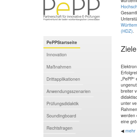
württem
Hochsch
Gesamtko
Unterstü
Württe
(HDZ)
.
PePPStartseite
Ziele
Innovation
Elektro
Maßnahmen
Erfolgre
„PePP“ 
Drittapplikationen
ungenut
breiter 
Anwendungsszenarien
didaktis
unter ve
Prüfungsdidaktik
Rahmenbe
werden e
Soundingboard
eine gr
Rechtsfragen
◀
mehr