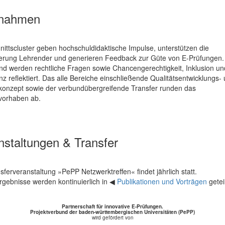
nahmen
ittscluster geben hochschuldidaktische Impulse, unterstützen die
zierung Lehrender und generieren Feedback zur Güte von E-Prüfungen.
nd werden rechtliche Fragen sowie Chancengerechtigkeit, Inklusion un
z reflektiert. Das alle Bereiche einschließende Qualitätsentwicklungs-
konzept sowie der verbundübergreifende Transfer runden das
orhaben ab.
nstaltungen & Transfer
sferveranstaltung »PePP Netzwerktreffen« findet jährlich statt.
rgebnisse werden kontinuierlich in ◀
Publikationen und Vorträgen
geteil
Partnerschaft für innovative E-Prüfungen.
Projektverbund der baden-württembergischen Universitäten (PePP)
wird gefördert von