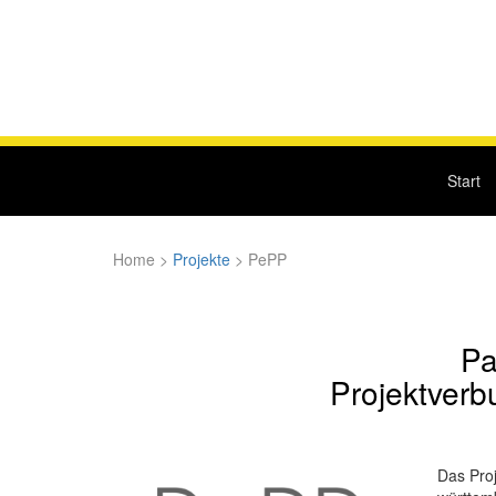
Start
Home
>
Projekte
>
PePP
Pa
Projektverb
Das Proj