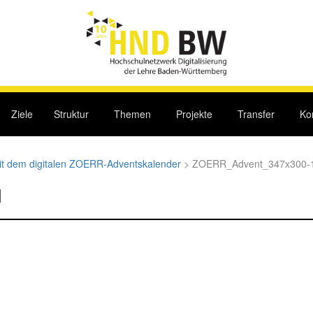
Ziele
Struktur
Themen
Projekte
Transfer
Ko
it dem digitalen ZOERR-Adventskalender
>
ZOERR_Advent_347x300-
1