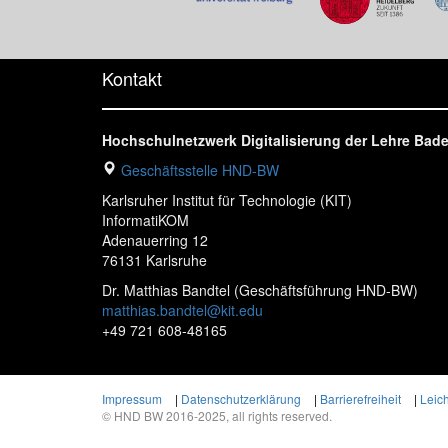
Kontakt
Hochschulnetzwerk Digitalisierung der Lehre Ba
Geschäftsstelle HND-BW
Karlsruher Institut für Technologie (KIT)
InformatiKOM
Adenauerring 12
76131 Karlsruhe
Dr. Matthias Bandtel (Geschäftsführung HND-BW)
matthias.bandtel@kit.edu
+49 721 608-48165
Impressum
|
Datenschutzerklärung
|
Barrierefreiheit
|
Leic
© HND BW 2016-2025, all rights reserved.