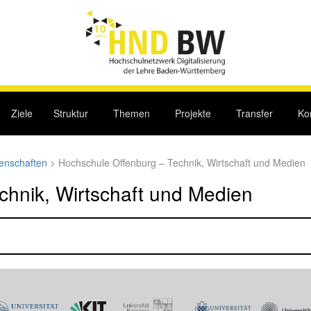
Ziele
Struktur
Themen
Projekte
Transfer
Ko
enschaften
>
Hochschule Offenburg – Technik, Wirtschaft und Medien
chnik, Wirtschaft und Medien