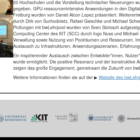
20 Hochschulen und die Vorstellung technischer Neuerungen wur
gegeben. GPU-ressourcenintensive Anwendungen in den Digital 
Freiburg wurden von Daniel Alcon Lopez präsentiert. Weiterent
durch Dirk von Suchodoletz, Rafael Gieschke und Michael Scherl
Prüfungen mit bwLehrpool wurden von Sven Slotosch aufgezeigt
Computing Center des KIT (SCC) durch Ingo Nuss und Michael Rol
Verwaltung sowie Nutzung von Poolräumen und Ressourcen. Im 
Austausch zu Infrastrukturen, Anwendungsszenarien, Erfahrun
Ein inspirierender Austausch zwischen Entwickler*innen
,
Nutzer*
wurde ermöglicht. Die positive Resonanz und der konstruktiv
zeigen das große Engagement, gemeinsam die Zukunft von bwLe
Weitere Informationen finden sie auf der ▶
Website des bwLehr