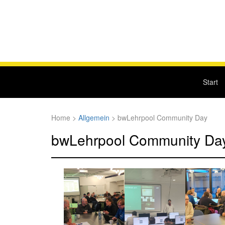
Start
Home
>
Allgemein
>
bwLehrpool Community Day
bwLehrpool Community Da