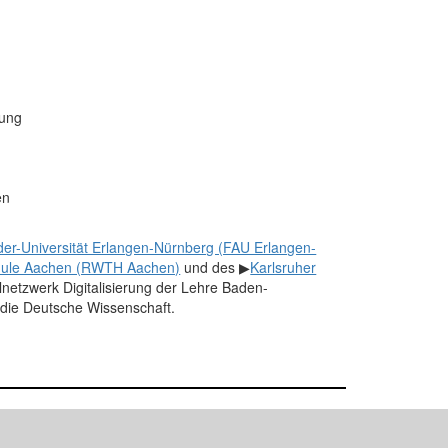
lung
en
der-Universität Erlangen-Nürnberg (FAU Erlangen-
chule Aachen (RWTH Aachen)
und des ▶
Karlsruher
netzwerk Digitalisierung der Lehre Baden-
 die Deutsche Wissenschaft.