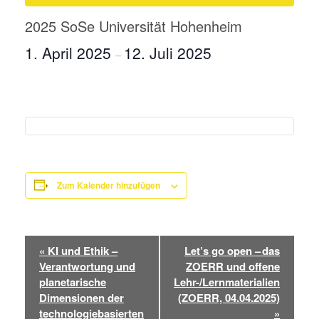
2025 SoSe Universität Hohenheim
1. April 2025
12. Juli 2025
–
Zum Kalender hinzufügen
Veranstaltung-
«
KI und Ethik –
Let’s go open – das
Navigation
Verantwortung und
ZOERR und offene
planetarische
Lehr-/Lernmaterialien
Dimensionen der
(ZOERR, 04.04.2025)
technologiebasierten
»