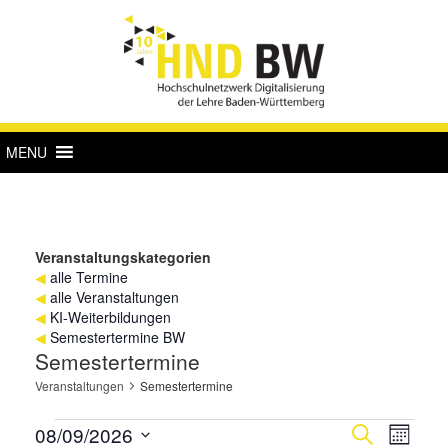
MENU
Veranstaltungskategorien
◀
alle Termine
◀
alle Veranstaltungen
◀
KI-Weiterbildungen
◀
Semestertermine BW
Semestertermine
Veranstaltungen
Semestertermine
Veranstaltungen
Verans
Vera
08/09/2026
Suche
Monat