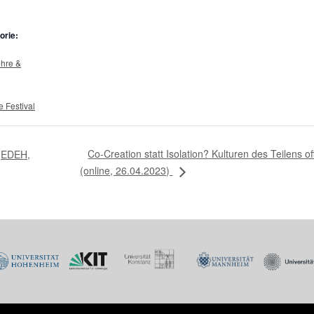
orie:
ehre &
e Festival
Co-Creation statt Isolation? Kulturen des Teilens
 (EDEH,
(online, 26.04.2023)