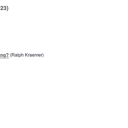
023)
ung?
(Ralph Kraemer)