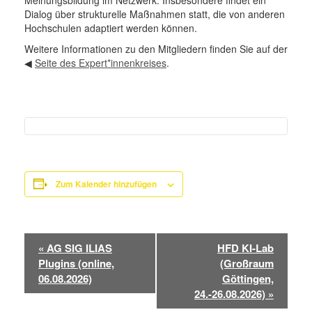
Meinungsbildung im Netzwerk. Insbesondere findet ein
Dialog über strukturelle Maßnahmen statt, die von anderen
Hochschulen adaptiert werden können.
Weitere Informationen zu den Mitgliedern finden Sie auf der
◀
Seite des Expert*innenkreises
.
Zum Kalender hinzufügen
Veranstaltung-
«
AG SIG ILIAS
HFD KI-Lab
Navigation
Plugins (online,
(Großraum
06.08.2026)
Göttingen,
24.-26.08.2026)
»