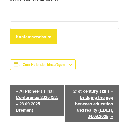
Konferenzwebsite
Zum Kalender hinzufügen
Veranstaltung-
«
AI Pioneers Final
21st century skills –
Navigation
Conference 2025 (22.
bridging the gap
– 23.09.2025,
between education
Bremen)
and reality (EDEH,
24.09.2025)
»