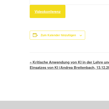
Videokonferenz
Zum Kalender hinzufügen
Veranstaltung-
«
Kritische Anwendung von KI in der Lehre un
Navigation
Einsatzes von KI (Andrea Breitenbach, 13.12.20