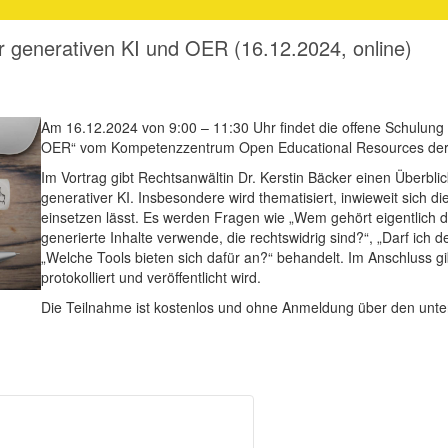
r generativen KI und OER (16.12.2024, online)
Am 16.12.2024 von 9:00 – 11:30 Uhr findet die offene Schulung
OER“ vom Kompetenzzentrum Open Educational Resources der 
Im Vortrag gibt Rechtsanwältin Dr. Kerstin Bäcker einen Überbli
generativer KI. Insbesondere wird thematisiert, inwieweit sich di
einsetzen lässt. Es werden Fragen wie „Wem gehört eigentlich de
generierte Inhalte verwende, die rechtswidrig sind?“, „Darf ic
„Welche Tools bieten sich dafür an?“ behandelt. Im Anschluss 
protokolliert und veröffentlicht wird.
Die Teilnahme ist kostenlos und ohne Anmeldung über den unte