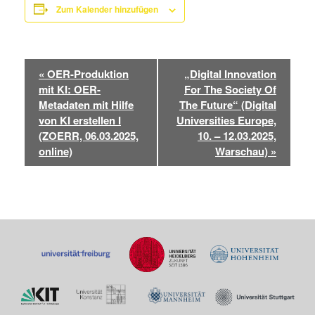
Zum Kalender hinzufügen
Veranstaltung-
«
OER-Produktion
„Digital Innovation
Navigation
mit KI: OER-
For The Society Of
Metadaten mit Hilfe
The Future“ (Digital
von KI erstellen I
Universities Europe,
(ZOERR, 06.03.2025,
10. – 12.03.2025,
online)
Warschau)
»