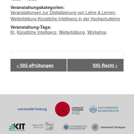
Veranstaltungskategorien:
Veranstaltungen zur Digitalisierung von Lehre & Lernen
,
Weiterbildung Künstliche Intelligenz in der Hochschullehre
Veranstaltung-Tags:
KI
,
Künstliche Intelligenz
,
Weiterbildung
,
Workshop
Veranstaltung-
«
SIG ePrüfungen
SIG Recht
»
Navigation