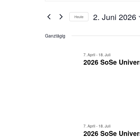
eingeben.
2.
und
Suche
Juni
nach
2. Juni 2026
Ansichten,
Heute
Veranstaltungen
2026
Navigation
Datum
Schlüsselwort.
wählen.
Ganztägig
7. April
-
18. Juli
2026 SoSe Univer
7. April
-
18. Juli
2026 SoSe Univers