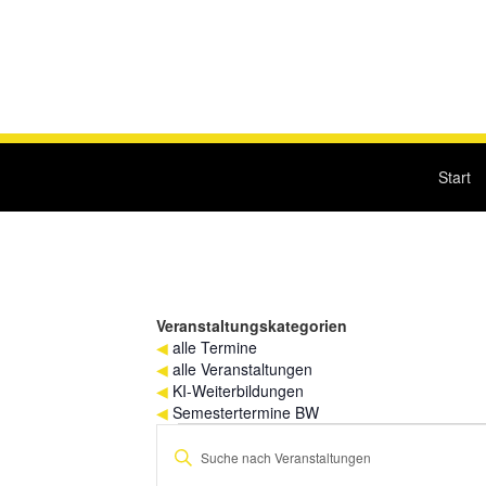
Start
Veranstaltungskategorien
◀
alle Termine
◀
alle Veranstaltungen
◀
KI-Weiterbildungen
◀
Semestertermine BW
Veranstaltungen
Veranstaltungen
Bitte
für
Suche
Schlüsselwort