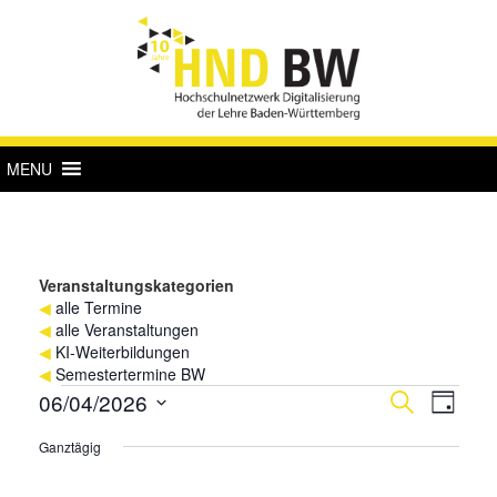
MENU
Veranstaltungskategorien
◀
alle Termine
◀
alle Veranstaltungen
◀
KI-Weiterbildungen
◀
Semestertermine BW
Veranstaltungen
Verans
Vera
06/04/2026
Suche
Tag
Ansi
für
Suche
Datum
Ganztägig
Navi
wählen.
4.
und