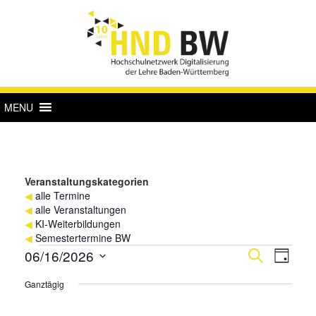
MENU
Veranstaltungskategorien
◀
alle Termine
◀
alle Veranstaltungen
◀
KI-Weiterbildungen
◀
Semestertermine BW
Veranstaltungen
Verans
Vera
06/16/2026
Suche
Tag
Ansi
für
Suche
Datum
Ganztägig
Navi
wählen.
16.
und