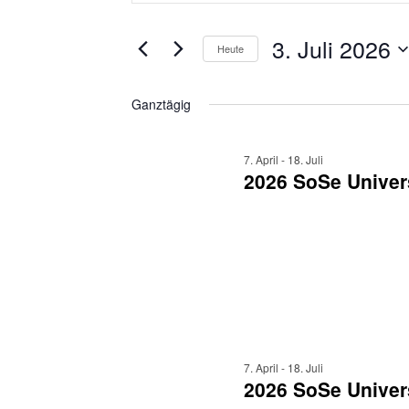
eingeben.
3.
und
Suche
Juli
nach
3. Juli 2026
Ansichten,
Heute
Veranstaltungen
2026
Navigation
Datum
Schlüsselwort.
wählen.
Ganztägig
7. April
-
18. Juli
2026 SoSe Univer
7. April
-
18. Juli
2026 SoSe Univers