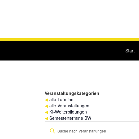
Start
Veranstaltungskategorien
◀
alle Termine
◀
alle Veranstaltungen
◀
KI-Weiterbildungen
◀
Semestertermine BW
Veranstaltungen
Veranstaltungen
Bitte
für
Suche
Schlüsselwort