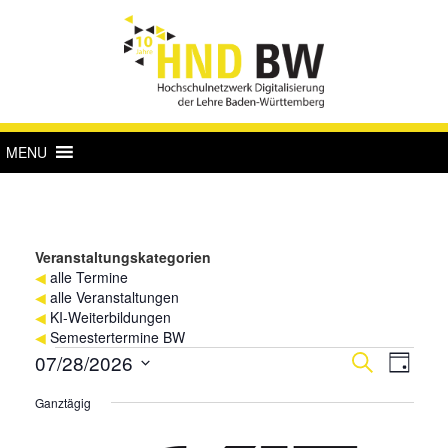
MENU
Veranstaltungskategorien
◀
alle Termine
◀
alle Veranstaltungen
◀
KI-Weiterbildungen
◀
Semestertermine BW
Veranstaltungen
Verans
Vera
07/28/2026
Suche
Tag
Ansi
für
Suche
Datum
Ganztägig
Navi
wählen.
28.
und