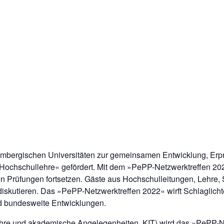
mbergischen Universitäten zur gemeinsamen Entwicklung, Erpr
r Hochschullehre« gefördert. Mit dem »PePP-Netzwerktreffen 20
n Prüfungen fortsetzen. Gäste aus Hochschulleitungen, Lehre, 
diskutieren. Das »PePP-Netzwerktreffen 2022« wirft Schlaglich
 bundesweite Entwicklungen.
Lehre und akademische Angelegenheiten, KIT) wird das »PePP-N