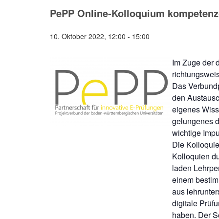
PePP Online-Kolloquium kompetenzor
10. Oktober 2022, 12:00
-
15:00
Im Zuge der 
richtungsweis
Das Verbundp
den Austausc
eigenes Wiss
gelungenes d
wichtige Imp
Die Kolloqui
Kolloquien d
laden Lehrpe
einem bestim
aus lehrunte
digitale Prüf
haben. Der S