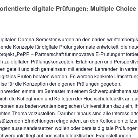
ientierte digitale Prüfungen: Multiple Choice
digitalen Corona-Semester wurden an den baden-württembergi
ende Konzepte für digitale Prüfungsformate entwickelt, die ne
rojekt „PePP – Partnerschaft für innovative E-Prüfungen“ förd
h zu digitalen Prüfungskonzepten, Erfahrungen und Perspekti
en geteilt und sich gemeinsam mit anderen Lehrenden in vertra
igitales Prüfen beraten werden. Es werden konkrete Umsetzun
ulse für die Konzeption der eigenen Prüfungen gegeben.
en werden einmal im Semester mit einem Schwerpunktthema stat
urch die Kolleginnen und Kollegen der Hochschuldidaktik an g
rsonen aus baden-württembergischen Universitäten dazu ein, ih
mten Thema vorzustellen. Darüber hinaus sind alle interessier
rstützenden Einrichtungen eingeladen, an den Kolloquien teilz
ungen auseinandersetzen wollen oder bereits digitale Prüfungen
chwerpunkt liegt auf hochschuldidaktischen Fragestellungen.