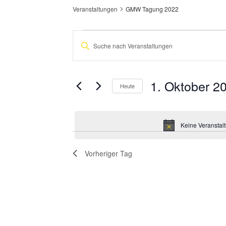
Veranstaltungen
GMW Tagung 2022
Veranstaltungen
Veranstaltungen
Bitte
für
Suche
Schlüsselwort
eingeben.
1.
und
Suche
nach
1. Oktober 2
Oktober
Ansichten,
Heute
Veranstaltungen
2025
Navigation
Datum
Schlüsselwort.
wählen.
Keine Veranstal
Vorheriger Tag