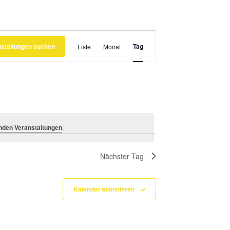
Veranstaltung
nstaltungen suchen
Ansichten-
Tag
Liste
Monat
Navigation
nden Veranstaltungen
.
Nächster Tag
Kalender abonnieren