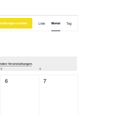
Veranstaltung
staltungen suchen
Monat
Ansichten-
Liste
Tag
Navigation
nden Veranstaltungen
.
S
SAMSTAG
S
SONNTAG
0
0
6
7
gen,
Veranstaltungen,
Veranstaltungen,