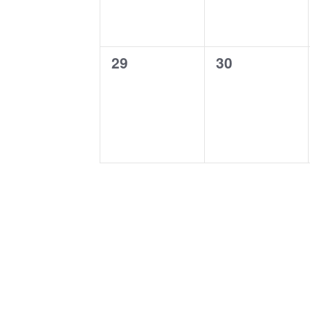
0
0
29
30
Veranstaltungen,
Veranstaltun