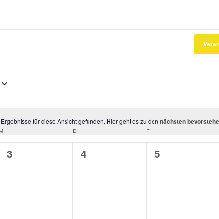
Veran
Ergebnisse für diese Ansicht gefunden. Hier geht es zu den
nächsten bevorstehe
Hinweis
M
MITTWOCH
D
DONNERSTAG
F
FREITAG
0
0
0
3
4
5
gen,
Veranstaltungen,
Veranstaltungen,
Veranstaltun