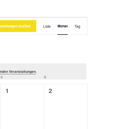
Veranstaltung
staltungen suchen
Monat
Ansichten-
Liste
Tag
Navigation
nden Veranstaltungen
.
S
SAMSTAG
S
SONNTAG
0
0
1
2
gen,
Veranstaltungen,
Veranstaltungen,