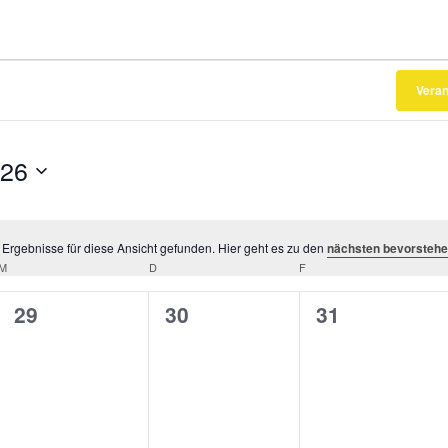
Veran
026
Ergebnisse für diese Ansicht gefunden. Hier geht es zu den
nächsten bevorstehe
Hinweis
M
MITTWOCH
D
DONNERSTAG
F
FREITAG
0
0
0
29
30
31
gen,
Veranstaltungen,
Veranstaltungen,
Veranstaltun