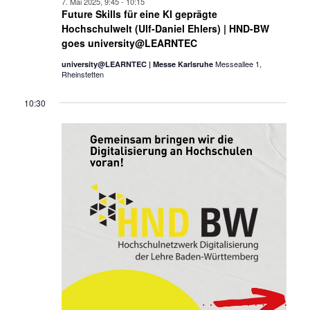
7. Mai 2025, 9:45
-
10:15
Future Skills für eine KI geprägte
Hochschulwelt (Ulf-Daniel Ehlers) | HND-BW
goes university@LEARNTEC
Messeallee 1,
university@LEARNTEC | Messe Karlsruhe
Rheinstetten
10:30