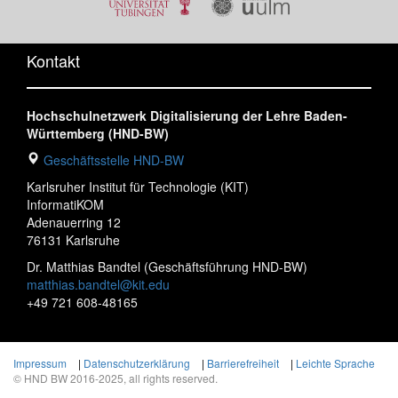
Kontakt
Hochschulnetzwerk Digitalisierung der Lehre Baden-
Württemberg (HND-BW)
Geschäftsstelle HND-BW
Karlsruher Institut für Technologie (KIT)
InformatiKOM
Adenauerring 12
76131 Karlsruhe
Dr. Matthias Bandtel (Geschäftsführung HND-BW)
matthias.bandtel@kit.edu
+49 721 608-48165
Impressum
|
Datenschutzerklärung
|
Barrierefreiheit
|
Leichte Sprache
© HND BW 2016-2025, all rights reserved.