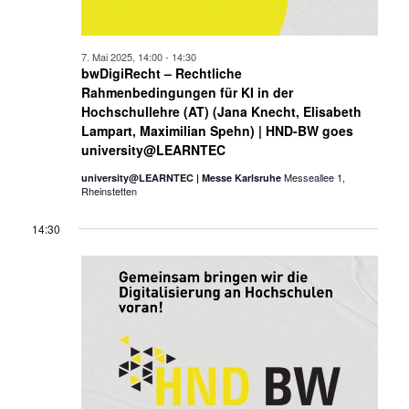
7. Mai 2025, 14:00
-
14:30
bwDigiRecht – Rechtliche
Rahmenbedingungen für KI in der
Hochschullehre (AT) (Jana Knecht, Elisabeth
Lampart, Maximilian Spehn) | HND-BW goes
university@LEARNTEC
Messeallee 1,
university@LEARNTEC | Messe Karlsruhe
Rheinstetten
14:30