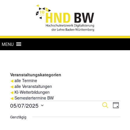
MENU
Veranstaltungskategorien
◀
alle Termine
◀
alle Veranstaltungen
◀
KI-Weiterbildungen
◀
Semestertermine BW
Veranstaltungen
Verans
Vera
05/07/2025
Suche
Tag
Ansi
für
Suche
Datum
Ganztägig
Navi
wählen.
7.
und