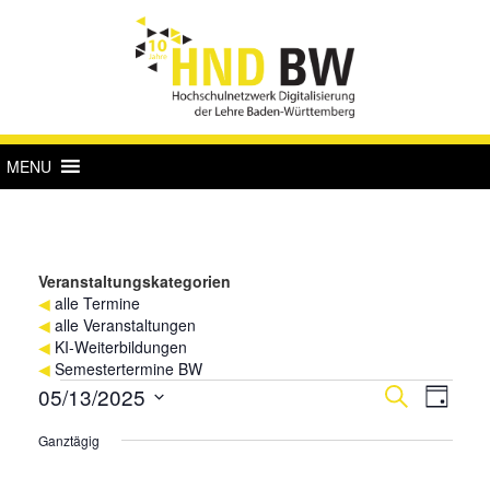
MENU
Veranstaltungskategorien
◀
alle Termine
◀
alle Veranstaltungen
◀
KI-Weiterbildungen
◀
Semestertermine BW
Veranstaltungen
Verans
Vera
05/13/2025
Suche
Tag
Ansi
für
Suche
Datum
Ganztägig
Navi
wählen.
13.
und