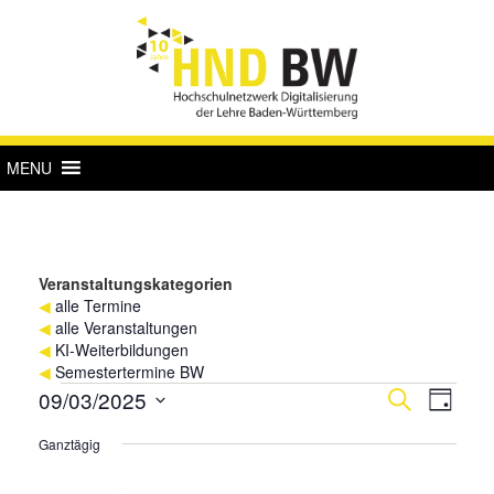
MENU
Veranstaltungskategorien
◀
alle Termine
◀
alle Veranstaltungen
◀
KI-Weiterbildungen
◀
Semestertermine BW
Veranstaltungen
Verans
Vera
09/03/2025
Suche
Tag
Ansi
für
Suche
Datum
Ganztägig
Navi
wählen.
3.
und