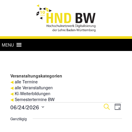
MENU
Veranstaltungskategorien
◀
alle Termine
◀
alle Veranstaltungen
◀
KI-Weiterbildungen
◀
Semestertermine BW
Veranstaltungen
Verans
Vera
06/24/2026
Suche
Tag
Ansi
für
Suche
Datum
Ganztägig
Navi
wählen.
24.
und