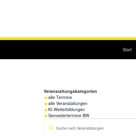
Start
Veranstaltungskategorien
◀
alle Termine
◀
alle Veranstaltungen
◀
KI-Weiterbildungen
◀
Semestertermine BW
Veranstaltungen
Veranstaltungen
Bitte
für
Suche
Schlüsselwort