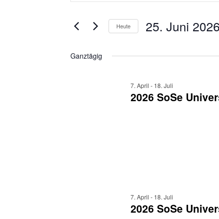
eingeben.
25.
und
Suche
Juni
nach
25. Juni 202
Ansichten,
Heute
Veranstaltungen
2026
Navigation
Datum
Schlüsselwort.
wählen.
Ganztägig
7. April
-
18. Juli
2026 SoSe Univer
7. April
-
18. Juli
2026 SoSe Univers