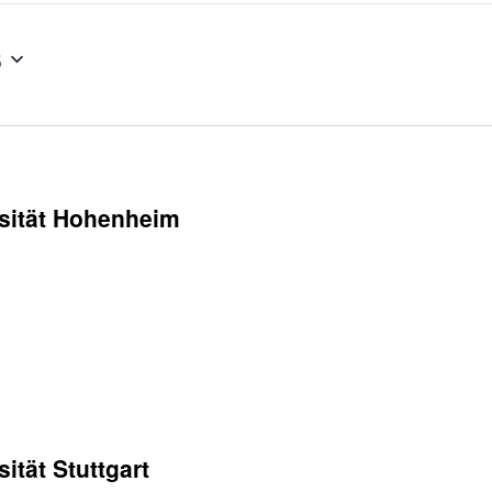
6
sität Hohenheim
ität Stuttgart