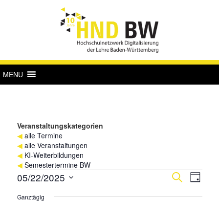
MENU
Veranstaltungskategorien
◀
alle Termine
◀
alle Veranstaltungen
◀
KI-Weiterbildungen
◀
Semestertermine BW
Veranstaltungen
Verans
Vera
05/22/2025
Suche
Tag
Ansi
für
Suche
Datum
Ganztägig
Navi
wählen.
22.
und