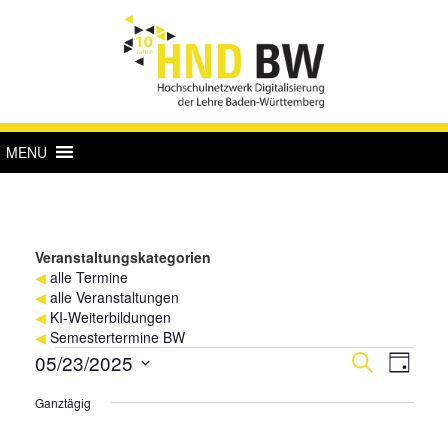
MENU
Veranstaltungskategorien
◀
alle Termine
◀
alle Veranstaltungen
◀
KI-Weiterbildungen
◀
Semestertermine BW
Veranstaltungen
Verans
Vera
05/23/2025
Suche
Tag
Ansi
für
Suche
Datum
Ganztägig
Navi
wählen.
23.
und