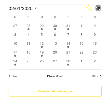
Veranstaltungen
Verans
Vera
02/01/2025
Suche
Monat
Ansi
Suche
Datum
Kalender
M
MONTAG
D
DIENSTAG
M
MITTWOCH
D
DONNERSTAG
F
FREITAG
S
SAMSTAG
S
SONNTAG
Navi
wählen.
und
von
0
2
2
1
1
0
0
27
28
29
30
31
1
2
Ansicht
Veranstaltungen
Veranstaltungen
Veranstaltungen
Veranstaltung
Veranstaltung
Veranstaltungen
Veranstal
Veranstaltungen
0
0
0
0
0
0
0
3
4
5
6
7
8
9
Navigat
Veranstaltungen
Veranstaltungen
Veranstaltungen
Veranstaltungen
Veranstaltungen
Veranstaltungen
Veranstal
0
0
1
0
1
0
0
10
11
12
13
14
15
16
Veranstaltungen
Veranstaltungen
Veranstaltung
Veranstaltungen
Veranstaltung
Veranstaltungen
Veranstalt
1
0
1
0
0
0
0
17
18
19
20
21
22
23
Veranstaltung
Veranstaltungen
Veranstaltung
Veranstaltungen
Veranstaltungen
Veranstaltungen
Veranstalt
1
0
0
0
1
0
0
24
25
26
27
28
1
2
Veranstaltung
Veranstaltungen
Veranstaltungen
Veranstaltungen
Veranstaltung
Veranstaltungen
Veranstal
Jan.
Dieser Monat
März
Kalender abonnieren