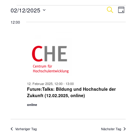
Veranstaltungen
Verans
Vera
02/12/2025
Suche
Tag
Ansi
für
Suche
Datum
12:00
Navi
wählen.
12.
und
Februar
Ansicht
2025
Navigat
12. Februar 2025, 12:00
-
13:00
Future:Talks: Bildung und Hochschule der
Zukunft (12.02.2025, online)
online
Vorheriger Tag
Nächster Tag