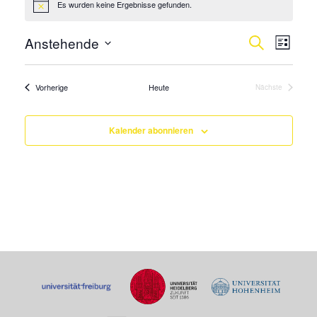
Es wurden keine Ergebnisse gefunden.
Hinweis
Verans
Vera
Anstehende
Suche
Liste
Ansi
Suche
Datum
Navi
wählen.
und
Veranstaltungen
Vorherige
Heute
Nächste
Veranstaltung
Ansicht
Navigat
Kalender abonnieren